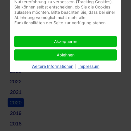
Nutzererfahrung zu verbessern (Tracking Cookies).
Sie können selbst entscheiden, ob Sie die Cookies
Aktuelle
zulassen möchten. Bitte beachten Sie, dass bei einer
Ablehnung womöglich nicht mehr alle
_______________
Funktionalitäten der Seite zur Verfügung stehen.
Archive:
2026
Akzeptieren
2025
Ablehnen
2024
Weitere Informationen
|
Impressum
2023
2022
2021
2020
2019
2018