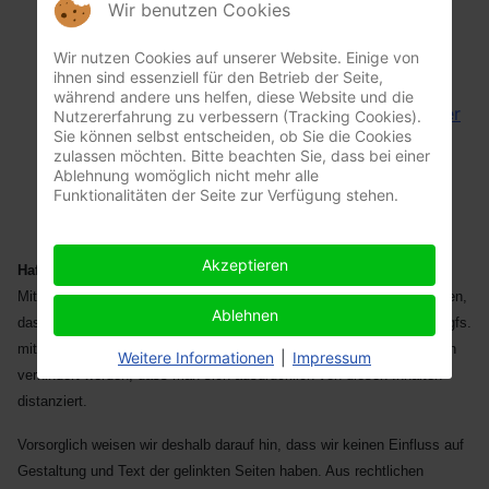
Ziegelweg
Wir benutzen Cookies
19
18
90518
Wir nutzen Cookies auf unserer Website. Einige von
90610
Altdorf
ihnen sind essenziell für den Betrieb der Seite,
Winkelhaid
während andere uns helfen, diese Website und die
webmaster
Nutzererfahrung zu verbessern (Tracking Cookies).
vorstand@y
Sie können selbst entscheiden, ob Sie die Cookies
@ysgf.de
sgf.de
zulassen möchten. Bitte beachten Sie, dass bei einer
Ablehnung womöglich nicht mehr alle
Funktionalitäten der Seite zur Verfügung stehen.
Akzeptieren
Haftungsausschluss:
Mit Urteil vom 12. Mai 1998 hat das Landgericht Hamburg entschieden,
Ablehnen
dass durch die Setzung eines Links die Inhalte
der gelinkten Seite ggfs.
mit zu verantworten sind. Dies kann, so das Landgericht, nur dadurch
Weitere Informationen
|
Impressum
verhindert werden, dass man sich ausdrücklich von diesen Inhalten
distanziert.
Vorsorglich weisen wir deshalb darauf hin, dass wir keinen Einfluss auf
Gestaltung und Text der gelinkten Seiten haben.
Aus rechtlichen