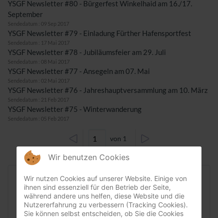
YSGF Newsletter #80 - Bürgerfest Winkelhaid am 16./17.
September
Sendedatum : 09 Sep 2017
YSGF Newsletter #79 - Einladung Fürther Hafensportfest
Sendedatum : 17 Mai 2017
YSGF Newsletter #78 - Jubiläumsfeier am 29. Juli
Sendedatum : 08 Mai 2017
YSGF Newsletter #77 - Ansegeln am 07. Mai
Sendedatum : 02 Mai 2017
YSGF Newsletter #76 - Jahreshauptversammlung am 10. März
Sendedatum : 21 Feb 2017
YSGF Newsletter #75 - Winterwanderung
Sendedatum : 05 Feb 2017
von 1
Wir benutzen Cookies
Wir nutzen Cookies auf unserer Website. Einige von
Letzter
ihnen sind essenziell für den Betrieb der Seite,
während andere uns helfen, diese Website und die
Aktuelle
Nutzererfahrung zu verbessern (Tracking Cookies).
Sie können selbst entscheiden, ob Sie die Cookies
_______________