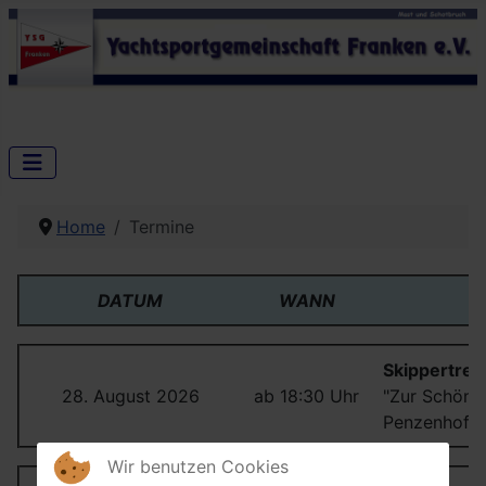
Home
Termine
DATUM
WANN
Skippertreff
28. August 2026
ab 18:30 Uhr
"Zur Schönen
Penzenhofe
Wir benutzen Cookies