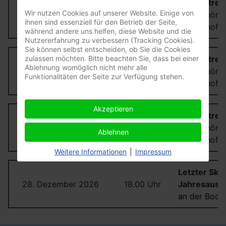
Skippertreff
Wir nutzen Cookies auf unserer Website. Einige von
25. September 2026
ab 18:30 Uhr
"Zur Schönen
ihnen sind essenziell für den Betrieb der Seite,
Penzenhofe
während andere uns helfen, diese Website und die
Nutzererfahrung zu verbessern (Tracking Cookies).
Sie können selbst entscheiden, ob Sie die Cookies
Skippertreff
zulassen möchten. Bitte beachten Sie, dass bei einer
Ablehnung womöglich nicht mehr alle
30. Oktober 2026
ab 18:30 Uhr
"Zur Schönen
Funktionalitäten der Seite zur Verfügung stehen.
Penzenhofe
Akzeptieren
Skippertreff
27. November 2026
ab 18.30 Uhr
"Zur Schönen
Ablehnen
Penzenhofe
Weitere Informationen
|
Impressum
Letzter Skip
28. Dezember 2026
18.00 Uhr
Jahresausk
an der Boots